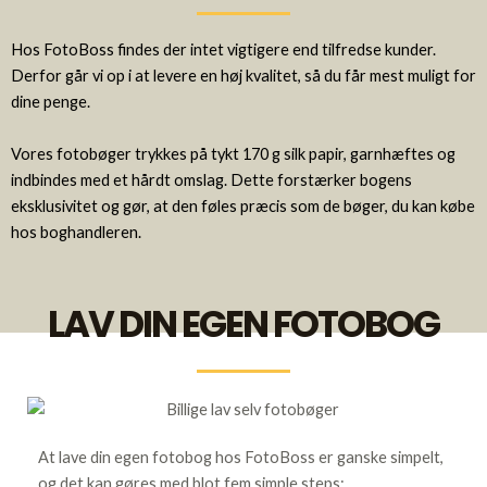
Hos FotoBoss findes der intet vigtigere end tilfredse kunder.
Derfor går vi op i at levere en høj kvalitet, så du får mest muligt for
dine penge.
Vores fotobøger trykkes på tykt 170 g silk papir, garnhæftes og
indbindes med et hårdt omslag. Dette forstærker bogens
eksklusivitet og gør, at den føles præcis som de bøger, du kan købe
hos boghandleren.
LAV DIN EGEN FOTOBOG
At lave din egen fotobog hos FotoBoss er ganske simpelt,
og det kan gøres med blot fem simple steps: