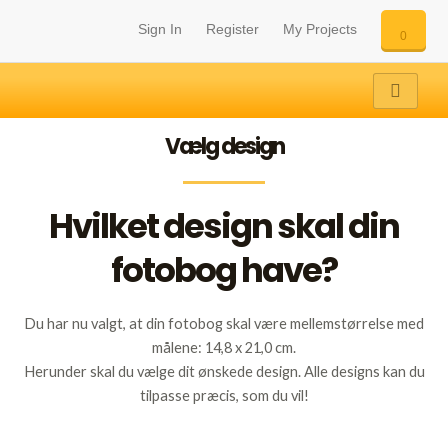
Gå
Sign In
Register
My Projects
til
0
indholdet
Vælg design
Hvilket design skal din
fotobog have?
Du har nu valgt, at din fotobog skal være mellemstørrelse med
målene: 14,8 x 21,0 cm.
Herunder skal du vælge dit ønskede design. Alle designs kan du
tilpasse præcis, som du vil!