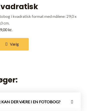
vadratisk
tobog i kvadratisk format med målene: 29,0 x
,0 cm.
9,00 kr.
Vælg
øger:
 KAN DER VÆRE I EN FOTOBOG?