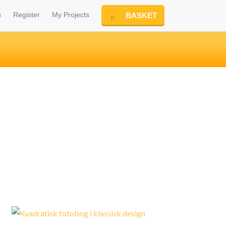
n
Register
My Projects
BASKET
0