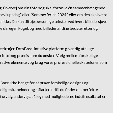
g.
Overvej om din fotobog skal fortælle én sammenhængende
bryllupsdag” eller “Sommerferien 2024”, eller om den skal være
blikke. Du kan tilføje personlige tekster ved hvert billede, sjove
ve din egen kogebog med billeder af dine bedste retter og
ærktøjer.
FotoBoss’ intuitive platform giver dig utallige
in fotobog præcis som du ønsker. Vælg mellem forskellige
ative elementer, og brug vores professionelle skabeloner som
. Vær ikke bange for at prøve forskellige designs og
llige skabeloner og stilarter indtil du finder det perfekte
ne valg undervejs, så leg med mulighederne indtil resultatet er