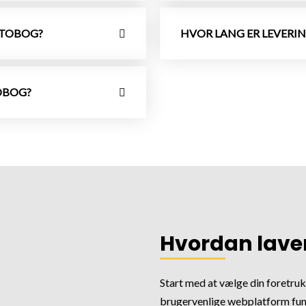
OTOBOG?
HVOR LANG ER LEVERI
OBOG?
Hvordan laver
Start med at vælge din foretruk
brugervenlige webplatform fung