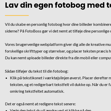
Lav din egen fotobog med t
Vil du skabe en personlig fotobog hvor dine billeder kombinere
siderne? På FotoBoss gør vi det nemt at tilføje dine personlige 
Vores brugervenlige webplatform giver dig alle de kreative m
forskellige skrifttyper og størrelser, og placer teksten præcis 
Du kan nemt uploade billeder direkte fra din mobil eller comput
Sådan tilføjer du tekst til din fotobog:
Klik på tekstikonet i værktøjslinjen øverst. Placer derefter 
teksten, og et redigerbart tekstfelt vil dukke op. Når du er
omkring tekstfeltet automatisk.
Det er også nemt at redigere tekst senere:
Vælg den tekst du vil ændre ved at klikke på den