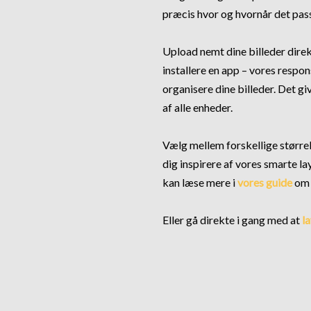
præcis hvor og hvornår det pass
Upload nemt dine billeder direk
installere en app – vores respo
organisere dine billeder. Det giv
af alle enheder.
Vælg mellem forskellige størrel
dig inspirere af vores smarte la
kan læse mere i
vores guide
om 
Eller gå direkte i gang med at
l