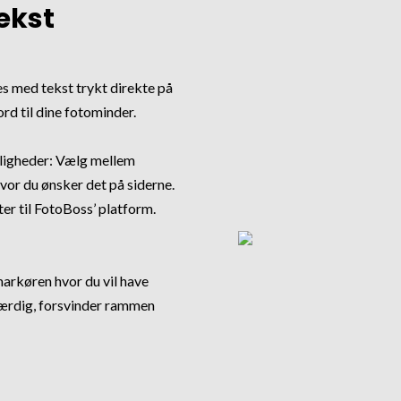
ekst
s med tekst trykt direkte på
ord til dine fotominder.
uligheder: Vælg mellem
hvor du ønsker det på siderne.
er til FotoBoss’ platform.
markøren hvor du vil have
 færdig, forsvinder rammen