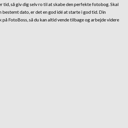
er tid, så giv dig selv ro til at skabe den perfekte fotobog. Skal
bestemt dato, er det en god idé at starte i god tid. Din
å FotoBoss, så du kan altid vende tilbage og arbejde videre