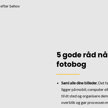
e efter behov
5 gode råd nå
fotobog
Saml alle dine billeder.
Det fø
ligger på mobil, computer el
til ét sted og organisere dem
overblik og gør processen 